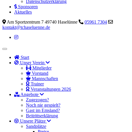
Datenschutzerklärung
Sponsoren
Aktuelles
Am Sportzentrum 7 49740 Haselünne
05961 7304
kontakt@tchaseluenne.de
Start
Unser Verein
Mitglieder
Vorstand
Mannschaften
Trainer
Veranstaltungen 2026
Angebote
Zugezogen?
Noch nie gespielt?
Gast im Emsland?
Beitrittserklärung
Unsere Plätze
Sandplätze
Preise